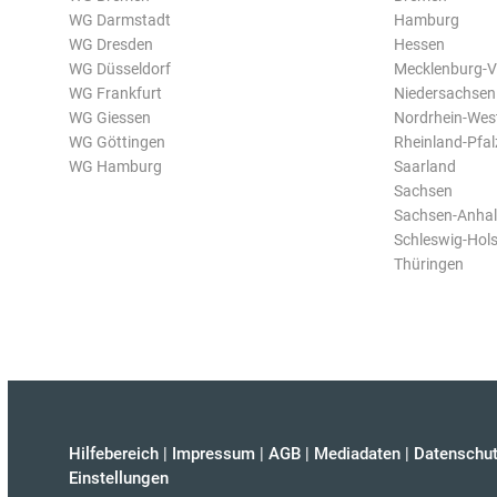
WG Darmstadt
Hamburg
WG Dresden
Hessen
WG Düsseldorf
Mecklenburg-
WG Frankfurt
Niedersachsen
WG Giessen
Nordrhein-Wes
WG Göttingen
Rheinland-Pfal
WG Hamburg
Saarland
Sachsen
Sachsen-Anhal
Schleswig-Hols
Thüringen
Hilfebereich
|
Impressum
|
AGB
|
Mediadaten
|
Datenschut
Einstellungen