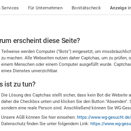
 Services
Für Unternehmen
Bonitätscheck
Anzeige i
te
um erscheint diese Seite?
stätigen
Teilweise werden Computer ("Bots") eingesetzt, um missbräuchlic
,
zu machen. Alle Webseiten nutzen daher Captchas, um zu prüfen, o
einem Menschen oder einem Computer ausgefüllt wurde. Captchas 
ss
eines Dienstes unverzichtbar.
e
 ist zu tun?
n
Die Lösung des Captchas stellt sicher, dass kein Bot die Website au
nsch
daher die Checkbox unten und klicken Sie den Button "Absenden". 
sondern eine reale Person sind. Anschließend können Sie WG-Gesuc
nd
Unsere AGB können Sie hier einsehen:
https://www.wg-gesucht.de
Datenschutz finden Sie unter folgendem Link:
https://www.wg-gesu