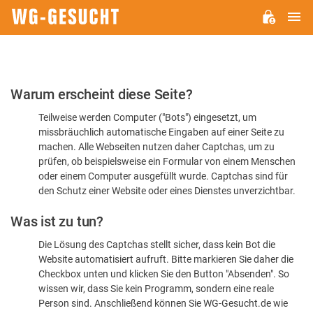
H
WG-
GESUCHT.DE
Bitte
Warum erscheint diese Seite?
bestätigen
Teilweise werden Computer ("Bots") eingesetzt, um
Sie,
missbräuchlich automatische Eingaben auf einer Seite zu
dass
machen. Alle Webseiten nutzen daher Captchas, um zu
Sie
prüfen, ob beispielsweise ein Formular von einem Menschen
oder einem Computer ausgefüllt wurde. Captchas sind für
ein
den Schutz einer Website oder eines Dienstes unverzichtbar.
Mensch
Was ist zu tun?
sind
Die Lösung des Captchas stellt sicher, dass kein Bot die
Website automatisiert aufruft. Bitte markieren Sie daher die
Checkbox unten und klicken Sie den Button "Absenden". So
wissen wir, dass Sie kein Programm, sondern eine reale
Person sind. Anschließend können Sie WG-Gesucht.de wie