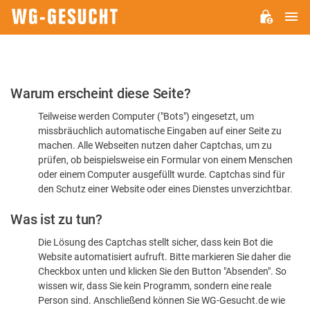
H
WG-
GESUCHT.DE
Bitte
Warum erscheint diese Seite?
bestätigen
Teilweise werden Computer ("Bots") eingesetzt, um
Sie,
missbräuchlich automatische Eingaben auf einer Seite zu
dass
machen. Alle Webseiten nutzen daher Captchas, um zu
Sie
prüfen, ob beispielsweise ein Formular von einem Menschen
oder einem Computer ausgefüllt wurde. Captchas sind für
ein
den Schutz einer Website oder eines Dienstes unverzichtbar.
Mensch
Was ist zu tun?
sind
Die Lösung des Captchas stellt sicher, dass kein Bot die
Website automatisiert aufruft. Bitte markieren Sie daher die
Checkbox unten und klicken Sie den Button "Absenden". So
wissen wir, dass Sie kein Programm, sondern eine reale
Person sind. Anschließend können Sie WG-Gesucht.de wie