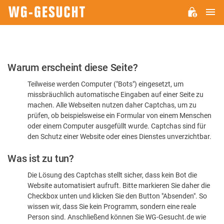
H
WG-
GESUCHT.DE
Bitte
Warum erscheint diese Seite?
bestätigen
Teilweise werden Computer ("Bots") eingesetzt, um
Sie,
missbräuchlich automatische Eingaben auf einer Seite zu
dass
machen. Alle Webseiten nutzen daher Captchas, um zu
Sie
prüfen, ob beispielsweise ein Formular von einem Menschen
oder einem Computer ausgefüllt wurde. Captchas sind für
ein
den Schutz einer Website oder eines Dienstes unverzichtbar.
Mensch
Was ist zu tun?
sind
Die Lösung des Captchas stellt sicher, dass kein Bot die
Website automatisiert aufruft. Bitte markieren Sie daher die
Checkbox unten und klicken Sie den Button "Absenden". So
wissen wir, dass Sie kein Programm, sondern eine reale
Person sind. Anschließend können Sie WG-Gesucht.de wie