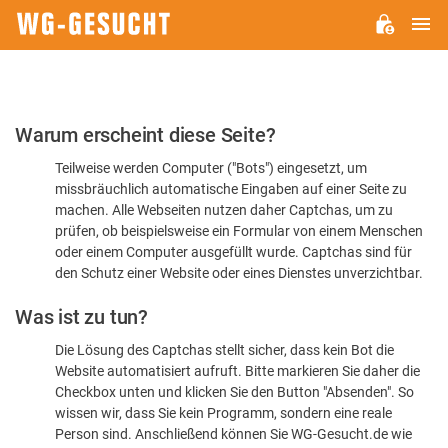
H
WG-
GESUCHT.DE
Bitte
Warum erscheint diese Seite?
bestätigen
Teilweise werden Computer ("Bots") eingesetzt, um
Sie,
missbräuchlich automatische Eingaben auf einer Seite zu
dass
machen. Alle Webseiten nutzen daher Captchas, um zu
Sie
prüfen, ob beispielsweise ein Formular von einem Menschen
oder einem Computer ausgefüllt wurde. Captchas sind für
ein
den Schutz einer Website oder eines Dienstes unverzichtbar.
Mensch
Was ist zu tun?
sind
Die Lösung des Captchas stellt sicher, dass kein Bot die
Website automatisiert aufruft. Bitte markieren Sie daher die
Checkbox unten und klicken Sie den Button "Absenden". So
wissen wir, dass Sie kein Programm, sondern eine reale
Person sind. Anschließend können Sie WG-Gesucht.de wie