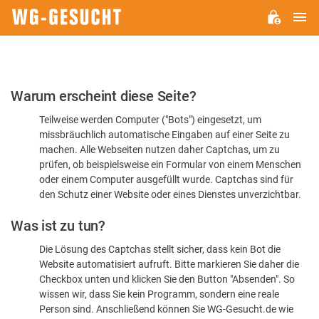
H
WG-
GESUCHT.DE
Bitte
Warum erscheint diese Seite?
bestätigen
Teilweise werden Computer ("Bots") eingesetzt, um
Sie,
missbräuchlich automatische Eingaben auf einer Seite zu
dass
machen. Alle Webseiten nutzen daher Captchas, um zu
Sie
prüfen, ob beispielsweise ein Formular von einem Menschen
oder einem Computer ausgefüllt wurde. Captchas sind für
ein
den Schutz einer Website oder eines Dienstes unverzichtbar.
Mensch
Was ist zu tun?
sind
Die Lösung des Captchas stellt sicher, dass kein Bot die
Website automatisiert aufruft. Bitte markieren Sie daher die
Checkbox unten und klicken Sie den Button "Absenden". So
wissen wir, dass Sie kein Programm, sondern eine reale
Person sind. Anschließend können Sie WG-Gesucht.de wie