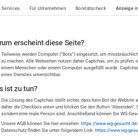
 Services
Für Unternehmen
Bonitätscheck
Anzeige i
te
um erscheint diese Seite?
stätigen
Teilweise werden Computer ("Bots") eingesetzt, um missbräuchlic
,
zu machen. Alle Webseiten nutzen daher Captchas, um zu prüfen, o
einem Menschen oder einem Computer ausgefüllt wurde. Captchas 
ss
eines Dienstes unverzichtbar.
e
 ist zu tun?
n
Die Lösung des Captchas stellt sicher, dass kein Bot die Website au
nsch
daher die Checkbox unten und klicken Sie den Button "Absenden". 
sondern eine reale Person sind. Anschließend können Sie WG-Gesuc
nd
Unsere AGB können Sie hier einsehen:
https://www.wg-gesucht.de
Datenschutz finden Sie unter folgendem Link:
https://www.wg-gesu