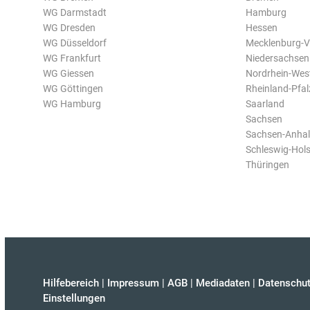
WG Darmstadt
Hamburg
WG Dresden
Hessen
WG Düsseldorf
Mecklenburg-
WG Frankfurt
Niedersachsen
WG Giessen
Nordrhein-Wes
WG Göttingen
Rheinland-Pfal
WG Hamburg
Saarland
Sachsen
Sachsen-Anhal
Schleswig-Hols
Thüringen
Hilfebereich
|
Impressum
|
AGB
|
Mediadaten
|
Datenschut
Einstellungen