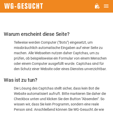
H
WG-
GESUCHT.DE
Bitte
Warum erscheint diese Seite?
bestätigen
Teilweise werden Computer ("Bots") eingesetzt, um
Sie,
missbräuchlich automatische Eingaben auf einer Seite zu
dass
machen. Alle Webseiten nutzen daher Captchas, um zu
Sie
prüfen, ob beispielsweise ein Formular von einem Menschen
oder einem Computer ausgefüllt wurde. Captchas sind für
ein
den Schutz einer Website oder eines Dienstes unverzichtbar.
Mensch
Was ist zu tun?
sind
Die Lösung des Captchas stellt sicher, dass kein Bot die
Website automatisiert aufruft. Bitte markieren Sie daher die
Checkbox unten und klicken Sie den Button "Absenden". So
wissen wir, dass Sie kein Programm, sondern eine reale
Person sind. Anschließend können Sie WG-Gesucht.de wie