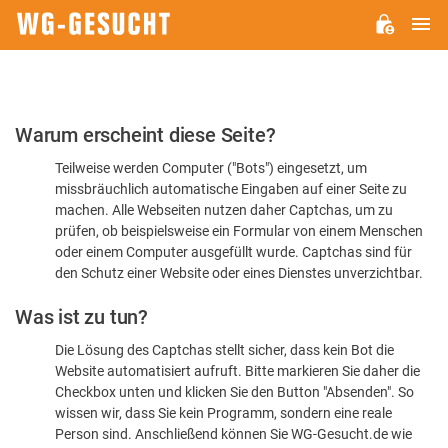
H
WG-
GESUCHT.DE
Bitte
Warum erscheint diese Seite?
bestätigen
Teilweise werden Computer ("Bots") eingesetzt, um
Sie,
missbräuchlich automatische Eingaben auf einer Seite zu
dass
machen. Alle Webseiten nutzen daher Captchas, um zu
Sie
prüfen, ob beispielsweise ein Formular von einem Menschen
oder einem Computer ausgefüllt wurde. Captchas sind für
ein
den Schutz einer Website oder eines Dienstes unverzichtbar.
Mensch
Was ist zu tun?
sind
Die Lösung des Captchas stellt sicher, dass kein Bot die
Website automatisiert aufruft. Bitte markieren Sie daher die
Checkbox unten und klicken Sie den Button "Absenden". So
wissen wir, dass Sie kein Programm, sondern eine reale
Person sind. Anschließend können Sie WG-Gesucht.de wie