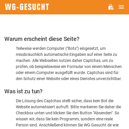
H
WG-
GESUCHT.DE
Bitte
Warum erscheint diese Seite?
bestätigen
Teilweise werden Computer ("Bots") eingesetzt, um
Sie,
missbräuchlich automatische Eingaben auf einer Seite zu
dass
machen. Alle Webseiten nutzen daher Captchas, um zu
Sie
prüfen, ob beispielsweise ein Formular von einem Menschen
oder einem Computer ausgefüllt wurde. Captchas sind für
ein
den Schutz einer Website oder eines Dienstes unverzichtbar.
Mensch
Was ist zu tun?
sind
Die Lösung des Captchas stellt sicher, dass kein Bot die
Website automatisiert aufruft. Bitte markieren Sie daher die
Checkbox unten und klicken Sie den Button "Absenden". So
wissen wir, dass Sie kein Programm, sondern eine reale
Person sind. Anschließend können Sie WG-Gesucht.de wie