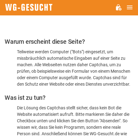
H
WG-
GESUCHT.DE
Bitte
Warum erscheint diese Seite?
bestätigen
Teilweise werden Computer ("Bots") eingesetzt, um
Sie,
missbräuchlich automatische Eingaben auf einer Seite zu
dass
machen. Alle Webseiten nutzen daher Captchas, um zu
Sie
prüfen, ob beispielsweise ein Formular von einem Menschen
oder einem Computer ausgefüllt wurde. Captchas sind für
ein
den Schutz einer Website oder eines Dienstes unverzichtbar.
Mensch
Was ist zu tun?
sind
Die Lösung des Captchas stellt sicher, dass kein Bot die
Website automatisiert aufruft. Bitte markieren Sie daher die
Checkbox unten und klicken Sie den Button "Absenden". So
wissen wir, dass Sie kein Programm, sondern eine reale
Person sind. Anschließend können Sie WG-Gesucht.de wie