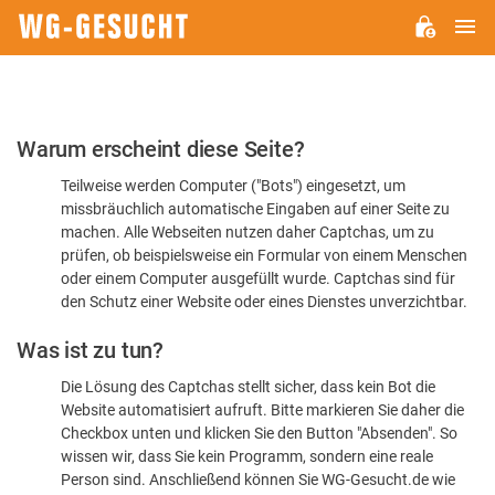
H
WG-
GESUCHT.DE
Bitte
Warum erscheint diese Seite?
bestätigen
Teilweise werden Computer ("Bots") eingesetzt, um
Sie,
missbräuchlich automatische Eingaben auf einer Seite zu
dass
machen. Alle Webseiten nutzen daher Captchas, um zu
Sie
prüfen, ob beispielsweise ein Formular von einem Menschen
oder einem Computer ausgefüllt wurde. Captchas sind für
ein
den Schutz einer Website oder eines Dienstes unverzichtbar.
Mensch
Was ist zu tun?
sind
Die Lösung des Captchas stellt sicher, dass kein Bot die
Website automatisiert aufruft. Bitte markieren Sie daher die
Checkbox unten und klicken Sie den Button "Absenden". So
wissen wir, dass Sie kein Programm, sondern eine reale
Person sind. Anschließend können Sie WG-Gesucht.de wie