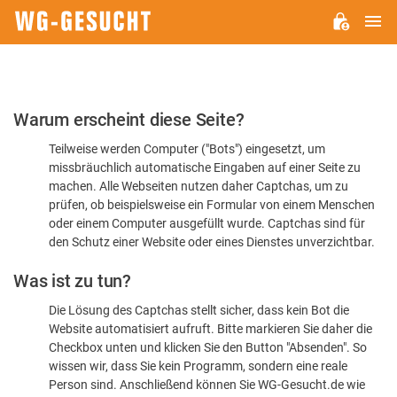
H
WG-
GESUCHT.DE
Bitte
Warum erscheint diese Seite?
bestätigen
Teilweise werden Computer ("Bots") eingesetzt, um
Sie,
missbräuchlich automatische Eingaben auf einer Seite zu
dass
machen. Alle Webseiten nutzen daher Captchas, um zu
Sie
prüfen, ob beispielsweise ein Formular von einem Menschen
oder einem Computer ausgefüllt wurde. Captchas sind für
ein
den Schutz einer Website oder eines Dienstes unverzichtbar.
Mensch
Was ist zu tun?
sind
Die Lösung des Captchas stellt sicher, dass kein Bot die
Website automatisiert aufruft. Bitte markieren Sie daher die
Checkbox unten und klicken Sie den Button "Absenden". So
wissen wir, dass Sie kein Programm, sondern eine reale
Person sind. Anschließend können Sie WG-Gesucht.de wie