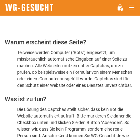
H
WG-
GESUCHT.DE
Bitte
Warum erscheint diese Seite?
bestätigen
Teilweise werden Computer ("Bots") eingesetzt, um
Sie,
missbräuchlich automatische Eingaben auf einer Seite zu
dass
machen. Alle Webseiten nutzen daher Captchas, um zu
Sie
prüfen, ob beispielsweise ein Formular von einem Menschen
oder einem Computer ausgefüllt wurde. Captchas sind für
ein
den Schutz einer Website oder eines Dienstes unverzichtbar.
Mensch
Was ist zu tun?
sind
Die Lösung des Captchas stellt sicher, dass kein Bot die
Website automatisiert aufruft. Bitte markieren Sie daher die
Checkbox unten und klicken Sie den Button "Absenden". So
wissen wir, dass Sie kein Programm, sondern eine reale
Person sind. Anschließend können Sie WG-Gesucht.de wie