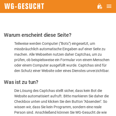
H
WG-
GESUCHT.DE
Bitte
Warum erscheint diese Seite?
bestätigen
Teilweise werden Computer ("Bots") eingesetzt, um
Sie,
missbräuchlich automatische Eingaben auf einer Seite zu
dass
machen. Alle Webseiten nutzen daher Captchas, um zu
Sie
prüfen, ob beispielsweise ein Formular von einem Menschen
oder einem Computer ausgefüllt wurde. Captchas sind für
ein
den Schutz einer Website oder eines Dienstes unverzichtbar.
Mensch
Was ist zu tun?
sind
Die Lösung des Captchas stellt sicher, dass kein Bot die
Website automatisiert aufruft. Bitte markieren Sie daher die
Checkbox unten und klicken Sie den Button "Absenden". So
wissen wir, dass Sie kein Programm, sondern eine reale
Person sind. Anschließend können Sie WG-Gesucht.de wie