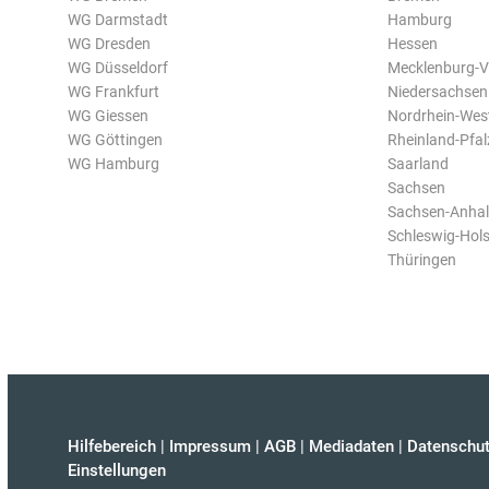
WG Darmstadt
Hamburg
WG Dresden
Hessen
WG Düsseldorf
Mecklenburg-
WG Frankfurt
Niedersachsen
WG Giessen
Nordrhein-Wes
WG Göttingen
Rheinland-Pfal
WG Hamburg
Saarland
Sachsen
Sachsen-Anhal
Schleswig-Hols
Thüringen
Hilfebereich
|
Impressum
|
AGB
|
Mediadaten
|
Datenschut
Einstellungen