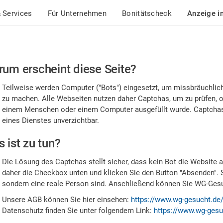
 Services
Für Unternehmen
Bonitätscheck
Anzeige i
te
um erscheint diese Seite?
stätigen
Teilweise werden Computer ("Bots") eingesetzt, um missbräuchlic
,
zu machen. Alle Webseiten nutzen daher Captchas, um zu prüfen, o
einem Menschen oder einem Computer ausgefüllt wurde. Captchas 
ss
eines Dienstes unverzichtbar.
e
 ist zu tun?
n
Die Lösung des Captchas stellt sicher, dass kein Bot die Website au
nsch
daher die Checkbox unten und klicken Sie den Button "Absenden". 
sondern eine reale Person sind. Anschließend können Sie WG-Gesuc
nd
Unsere AGB können Sie hier einsehen:
https://www.wg-gesucht.de
Datenschutz finden Sie unter folgendem Link:
https://www.wg-gesu