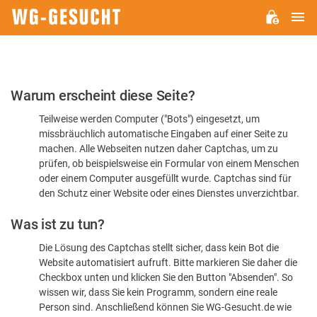
H
WG-
GESUCHT.DE
Bitte
Warum erscheint diese Seite?
bestätigen
Teilweise werden Computer ("Bots") eingesetzt, um
Sie,
missbräuchlich automatische Eingaben auf einer Seite zu
dass
machen. Alle Webseiten nutzen daher Captchas, um zu
Sie
prüfen, ob beispielsweise ein Formular von einem Menschen
oder einem Computer ausgefüllt wurde. Captchas sind für
ein
den Schutz einer Website oder eines Dienstes unverzichtbar.
Mensch
Was ist zu tun?
sind
Die Lösung des Captchas stellt sicher, dass kein Bot die
Website automatisiert aufruft. Bitte markieren Sie daher die
Checkbox unten und klicken Sie den Button "Absenden". So
wissen wir, dass Sie kein Programm, sondern eine reale
Person sind. Anschließend können Sie WG-Gesucht.de wie