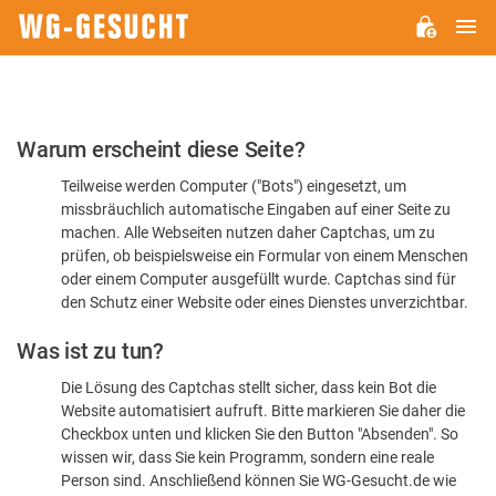
H
WG-
GESUCHT.DE
Bitte
Warum erscheint diese Seite?
bestätigen
Teilweise werden Computer ("Bots") eingesetzt, um
Sie,
missbräuchlich automatische Eingaben auf einer Seite zu
dass
machen. Alle Webseiten nutzen daher Captchas, um zu
Sie
prüfen, ob beispielsweise ein Formular von einem Menschen
oder einem Computer ausgefüllt wurde. Captchas sind für
ein
den Schutz einer Website oder eines Dienstes unverzichtbar.
Mensch
Was ist zu tun?
sind
Die Lösung des Captchas stellt sicher, dass kein Bot die
Website automatisiert aufruft. Bitte markieren Sie daher die
Checkbox unten und klicken Sie den Button "Absenden". So
wissen wir, dass Sie kein Programm, sondern eine reale
Person sind. Anschließend können Sie WG-Gesucht.de wie