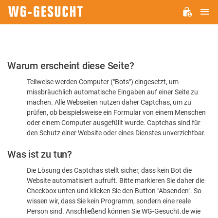
H
WG-
GESUCHT.DE
Bitte
Warum erscheint diese Seite?
bestätigen
Teilweise werden Computer ("Bots") eingesetzt, um
Sie,
missbräuchlich automatische Eingaben auf einer Seite zu
dass
machen. Alle Webseiten nutzen daher Captchas, um zu
Sie
prüfen, ob beispielsweise ein Formular von einem Menschen
oder einem Computer ausgefüllt wurde. Captchas sind für
ein
den Schutz einer Website oder eines Dienstes unverzichtbar.
Mensch
Was ist zu tun?
sind
Die Lösung des Captchas stellt sicher, dass kein Bot die
Website automatisiert aufruft. Bitte markieren Sie daher die
Checkbox unten und klicken Sie den Button "Absenden". So
wissen wir, dass Sie kein Programm, sondern eine reale
Person sind. Anschließend können Sie WG-Gesucht.de wie