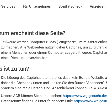
 Services
Für Unternehmen
Bonitätscheck
Anzeige i
te
um erscheint diese Seite?
stätigen
Teilweise werden Computer ("Bots") eingesetzt, um missbräuchlic
,
zu machen. Alle Webseiten nutzen daher Captchas, um zu prüfen, o
einem Menschen oder einem Computer ausgefüllt wurde. Captchas 
ss
eines Dienstes unverzichtbar.
e
 ist zu tun?
n
Die Lösung des Captchas stellt sicher, dass kein Bot die Website au
nsch
daher die Checkbox unten und klicken Sie den Button "Absenden". 
sondern eine reale Person sind. Anschließend können Sie WG-Gesuc
nd
Unsere AGB können Sie hier einsehen:
https://www.wg-gesucht.de
Datenschutz finden Sie unter folgendem Link:
https://www.wg-gesu