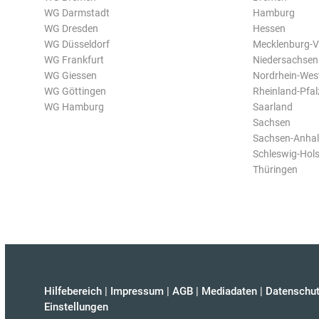
WG Darmstadt
Hamburg
WG Dresden
Hessen
WG Düsseldorf
Mecklenburg-
WG Frankfurt
Niedersachsen
WG Giessen
Nordrhein-Wes
WG Göttingen
Rheinland-Pfal
WG Hamburg
Saarland
Sachsen
Sachsen-Anhal
Schleswig-Hols
Thüringen
Hilfebereich
|
Impressum
|
AGB
|
Mediadaten
|
Datenschut
Einstellungen