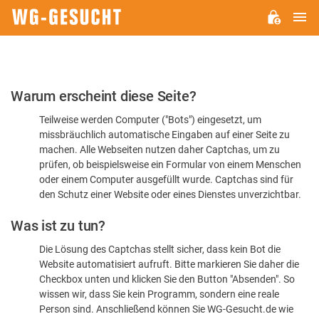
H
WG-
GESUCHT.DE
Bitte
Warum erscheint diese Seite?
bestätigen
Teilweise werden Computer ("Bots") eingesetzt, um
Sie,
missbräuchlich automatische Eingaben auf einer Seite zu
dass
machen. Alle Webseiten nutzen daher Captchas, um zu
Sie
prüfen, ob beispielsweise ein Formular von einem Menschen
oder einem Computer ausgefüllt wurde. Captchas sind für
ein
den Schutz einer Website oder eines Dienstes unverzichtbar.
Mensch
Was ist zu tun?
sind
Die Lösung des Captchas stellt sicher, dass kein Bot die
Website automatisiert aufruft. Bitte markieren Sie daher die
Checkbox unten und klicken Sie den Button "Absenden". So
wissen wir, dass Sie kein Programm, sondern eine reale
Person sind. Anschließend können Sie WG-Gesucht.de wie