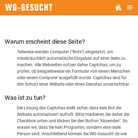
H
WG-
GESUCHT.DE
Bitte
Warum erscheint diese Seite?
bestätigen
Teilweise werden Computer ("Bots") eingesetzt, um
Sie,
missbräuchlich automatische Eingaben auf einer Seite zu
dass
machen. Alle Webseiten nutzen daher Captchas, um zu
Sie
prüfen, ob beispielsweise ein Formular von einem Menschen
oder einem Computer ausgefüllt wurde. Captchas sind für
ein
den Schutz einer Website oder eines Dienstes unverzichtbar.
Mensch
Was ist zu tun?
sind
Die Lösung des Captchas stellt sicher, dass kein Bot die
Website automatisiert aufruft. Bitte markieren Sie daher die
Checkbox unten und klicken Sie den Button "Absenden". So
wissen wir, dass Sie kein Programm, sondern eine reale
Person sind. Anschließend können Sie WG-Gesucht.de wie