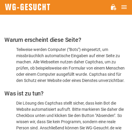
H
WG-
GESUCHT.DE
Bitte
Warum erscheint diese Seite?
bestätigen
Teilweise werden Computer ("Bots") eingesetzt, um
Sie,
missbräuchlich automatische Eingaben auf einer Seite zu
dass
machen. Alle Webseiten nutzen daher Captchas, um zu
Sie
prüfen, ob beispielsweise ein Formular von einem Menschen
oder einem Computer ausgefüllt wurde. Captchas sind für
ein
den Schutz einer Website oder eines Dienstes unverzichtbar.
Mensch
Was ist zu tun?
sind
Die Lösung des Captchas stellt sicher, dass kein Bot die
Website automatisiert aufruft. Bitte markieren Sie daher die
Checkbox unten und klicken Sie den Button "Absenden". So
wissen wir, dass Sie kein Programm, sondern eine reale
Person sind. Anschließend können Sie WG-Gesucht.de wie