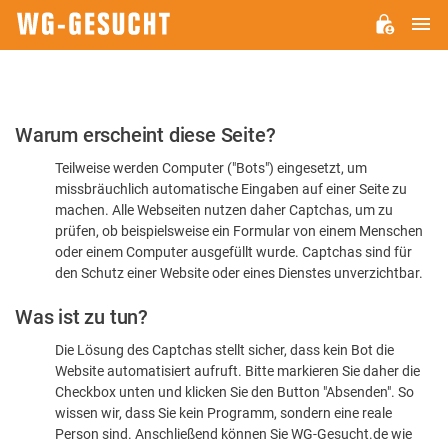
H
WG-
GESUCHT.DE
Bitte
Warum erscheint diese Seite?
bestätigen
Teilweise werden Computer ("Bots") eingesetzt, um
Sie,
missbräuchlich automatische Eingaben auf einer Seite zu
dass
machen. Alle Webseiten nutzen daher Captchas, um zu
Sie
prüfen, ob beispielsweise ein Formular von einem Menschen
oder einem Computer ausgefüllt wurde. Captchas sind für
ein
den Schutz einer Website oder eines Dienstes unverzichtbar.
Mensch
Was ist zu tun?
sind
Die Lösung des Captchas stellt sicher, dass kein Bot die
Website automatisiert aufruft. Bitte markieren Sie daher die
Checkbox unten und klicken Sie den Button "Absenden". So
wissen wir, dass Sie kein Programm, sondern eine reale
Person sind. Anschließend können Sie WG-Gesucht.de wie