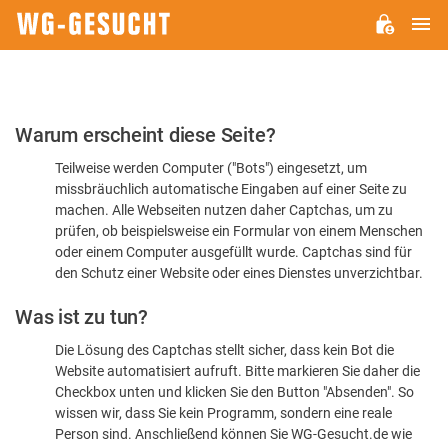
H
WG-
GESUCHT.DE
Bitte
Warum erscheint diese Seite?
bestätigen
Teilweise werden Computer ("Bots") eingesetzt, um
Sie,
missbräuchlich automatische Eingaben auf einer Seite zu
dass
machen. Alle Webseiten nutzen daher Captchas, um zu
Sie
prüfen, ob beispielsweise ein Formular von einem Menschen
oder einem Computer ausgefüllt wurde. Captchas sind für
ein
den Schutz einer Website oder eines Dienstes unverzichtbar.
Mensch
Was ist zu tun?
sind
Die Lösung des Captchas stellt sicher, dass kein Bot die
Website automatisiert aufruft. Bitte markieren Sie daher die
Checkbox unten und klicken Sie den Button "Absenden". So
wissen wir, dass Sie kein Programm, sondern eine reale
Person sind. Anschließend können Sie WG-Gesucht.de wie