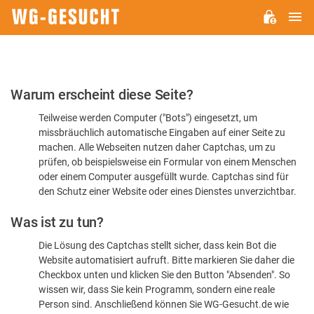
H
WG-
GESUCHT.DE
Bitte
Warum erscheint diese Seite?
bestätigen
Teilweise werden Computer ("Bots") eingesetzt, um
Sie,
missbräuchlich automatische Eingaben auf einer Seite zu
dass
machen. Alle Webseiten nutzen daher Captchas, um zu
Sie
prüfen, ob beispielsweise ein Formular von einem Menschen
oder einem Computer ausgefüllt wurde. Captchas sind für
ein
den Schutz einer Website oder eines Dienstes unverzichtbar.
Mensch
Was ist zu tun?
sind
Die Lösung des Captchas stellt sicher, dass kein Bot die
Website automatisiert aufruft. Bitte markieren Sie daher die
Checkbox unten und klicken Sie den Button "Absenden". So
wissen wir, dass Sie kein Programm, sondern eine reale
Person sind. Anschließend können Sie WG-Gesucht.de wie