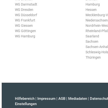
WG Darmstadt
Hamburg
WG Dresden
Hessen
WG Düsseldorf
Mecklenburg-
WG Frankfurt
Niedersachsen
WG Giessen
Nordrhein-Wes
WG Göttingen
Rheinland-Pfal
WG Hamburg
Saarland
Sachsen
Sachsen-Anhal
Schleswig-Hols
Thüringen
Hilfebereich
|
Impressum
|
AGB
|
Mediadaten
|
Datenschut
Einstellungen