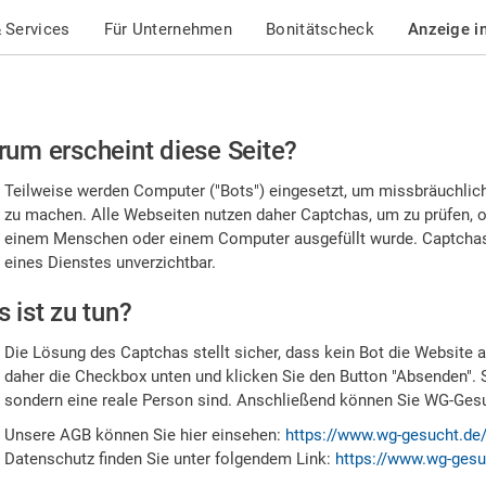
 Services
Für Unternehmen
Bonitätscheck
Anzeige i
te
um erscheint diese Seite?
stätigen
Teilweise werden Computer ("Bots") eingesetzt, um missbräuchlic
,
zu machen. Alle Webseiten nutzen daher Captchas, um zu prüfen, o
einem Menschen oder einem Computer ausgefüllt wurde. Captchas 
ss
eines Dienstes unverzichtbar.
e
 ist zu tun?
n
Die Lösung des Captchas stellt sicher, dass kein Bot die Website au
nsch
daher die Checkbox unten und klicken Sie den Button "Absenden". 
sondern eine reale Person sind. Anschließend können Sie WG-Gesuc
nd
Unsere AGB können Sie hier einsehen:
https://www.wg-gesucht.de
Datenschutz finden Sie unter folgendem Link:
https://www.wg-gesu