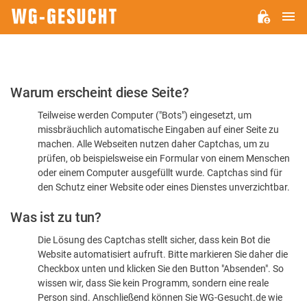
H
WG-
GESUCHT.DE
Bitte
Warum erscheint diese Seite?
bestätigen
Teilweise werden Computer ("Bots") eingesetzt, um
Sie,
missbräuchlich automatische Eingaben auf einer Seite zu
dass
machen. Alle Webseiten nutzen daher Captchas, um zu
Sie
prüfen, ob beispielsweise ein Formular von einem Menschen
oder einem Computer ausgefüllt wurde. Captchas sind für
ein
den Schutz einer Website oder eines Dienstes unverzichtbar.
Mensch
Was ist zu tun?
sind
Die Lösung des Captchas stellt sicher, dass kein Bot die
Website automatisiert aufruft. Bitte markieren Sie daher die
Checkbox unten und klicken Sie den Button "Absenden". So
wissen wir, dass Sie kein Programm, sondern eine reale
Person sind. Anschließend können Sie WG-Gesucht.de wie