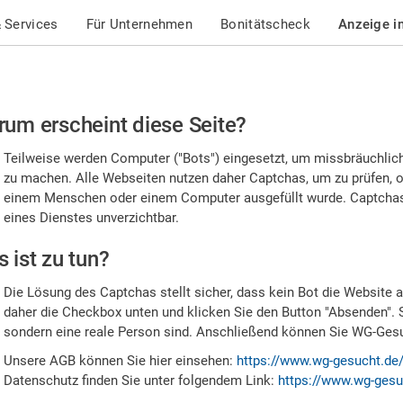
 Services
Für Unternehmen
Bonitätscheck
Anzeige i
te
um erscheint diese Seite?
stätigen
Teilweise werden Computer ("Bots") eingesetzt, um missbräuchlic
,
zu machen. Alle Webseiten nutzen daher Captchas, um zu prüfen, o
einem Menschen oder einem Computer ausgefüllt wurde. Captchas 
ss
eines Dienstes unverzichtbar.
e
 ist zu tun?
n
Die Lösung des Captchas stellt sicher, dass kein Bot die Website au
nsch
daher die Checkbox unten und klicken Sie den Button "Absenden". 
sondern eine reale Person sind. Anschließend können Sie WG-Gesuc
nd
Unsere AGB können Sie hier einsehen:
https://www.wg-gesucht.de
Datenschutz finden Sie unter folgendem Link:
https://www.wg-gesu