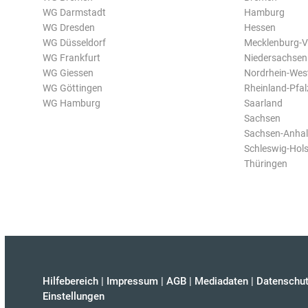
WG Darmstadt
Hamburg
WG Dresden
Hessen
WG Düsseldorf
Mecklenburg-
WG Frankfurt
Niedersachsen
WG Giessen
Nordrhein-Wes
WG Göttingen
Rheinland-Pfal
WG Hamburg
Saarland
Sachsen
Sachsen-Anhal
Schleswig-Hols
Thüringen
Hilfebereich
|
Impressum
|
AGB
|
Mediadaten
|
Datenschut
Einstellungen