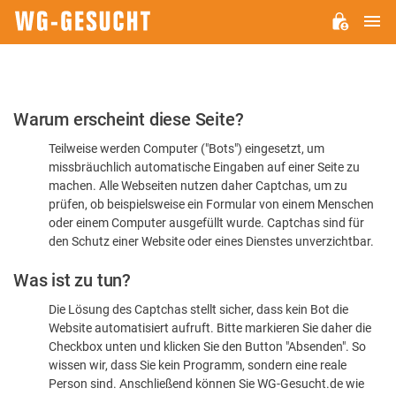
H
WG-
GESUCHT.DE
Bitte
Warum erscheint diese Seite?
bestätigen
Teilweise werden Computer ("Bots") eingesetzt, um
Sie,
missbräuchlich automatische Eingaben auf einer Seite zu
dass
machen. Alle Webseiten nutzen daher Captchas, um zu
Sie
prüfen, ob beispielsweise ein Formular von einem Menschen
oder einem Computer ausgefüllt wurde. Captchas sind für
ein
den Schutz einer Website oder eines Dienstes unverzichtbar.
Mensch
Was ist zu tun?
sind
Die Lösung des Captchas stellt sicher, dass kein Bot die
Website automatisiert aufruft. Bitte markieren Sie daher die
Checkbox unten und klicken Sie den Button "Absenden". So
wissen wir, dass Sie kein Programm, sondern eine reale
Person sind. Anschließend können Sie WG-Gesucht.de wie