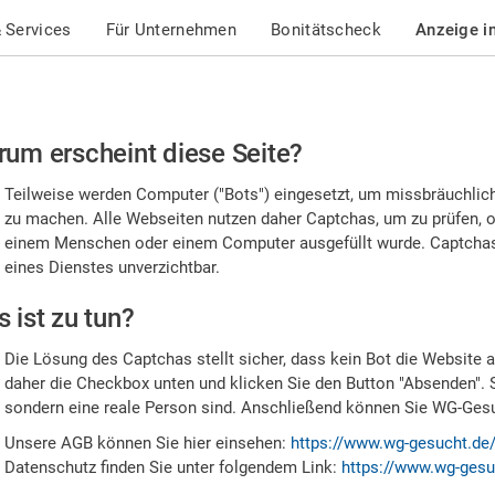
 Services
Für Unternehmen
Bonitätscheck
Anzeige i
te
um erscheint diese Seite?
stätigen
Teilweise werden Computer ("Bots") eingesetzt, um missbräuchlic
,
zu machen. Alle Webseiten nutzen daher Captchas, um zu prüfen, o
einem Menschen oder einem Computer ausgefüllt wurde. Captchas 
ss
eines Dienstes unverzichtbar.
e
 ist zu tun?
n
Die Lösung des Captchas stellt sicher, dass kein Bot die Website au
nsch
daher die Checkbox unten und klicken Sie den Button "Absenden". 
sondern eine reale Person sind. Anschließend können Sie WG-Gesuc
nd
Unsere AGB können Sie hier einsehen:
https://www.wg-gesucht.de
Datenschutz finden Sie unter folgendem Link:
https://www.wg-gesu