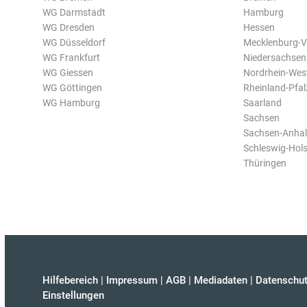
WG Darmstadt
Hamburg
WG Dresden
Hessen
WG Düsseldorf
Mecklenburg-
WG Frankfurt
Niedersachsen
WG Giessen
Nordrhein-Wes
WG Göttingen
Rheinland-Pfal
WG Hamburg
Saarland
Sachsen
Sachsen-Anhal
Schleswig-Hols
Thüringen
Hilfebereich
|
Impressum
|
AGB
|
Mediadaten
|
Datenschut
Einstellungen