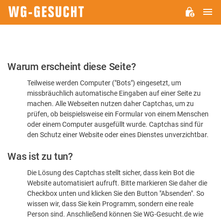
H
WG-
GESUCHT.DE
Bitte
Warum erscheint diese Seite?
bestätigen
Teilweise werden Computer ("Bots") eingesetzt, um
Sie,
missbräuchlich automatische Eingaben auf einer Seite zu
dass
machen. Alle Webseiten nutzen daher Captchas, um zu
Sie
prüfen, ob beispielsweise ein Formular von einem Menschen
oder einem Computer ausgefüllt wurde. Captchas sind für
ein
den Schutz einer Website oder eines Dienstes unverzichtbar.
Mensch
Was ist zu tun?
sind
Die Lösung des Captchas stellt sicher, dass kein Bot die
Website automatisiert aufruft. Bitte markieren Sie daher die
Checkbox unten und klicken Sie den Button "Absenden". So
wissen wir, dass Sie kein Programm, sondern eine reale
Person sind. Anschließend können Sie WG-Gesucht.de wie