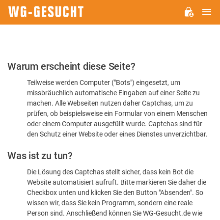
H
WG-
GESUCHT.DE
Bitte
Warum erscheint diese Seite?
bestätigen
Teilweise werden Computer ("Bots") eingesetzt, um
Sie,
missbräuchlich automatische Eingaben auf einer Seite zu
dass
machen. Alle Webseiten nutzen daher Captchas, um zu
Sie
prüfen, ob beispielsweise ein Formular von einem Menschen
oder einem Computer ausgefüllt wurde. Captchas sind für
ein
den Schutz einer Website oder eines Dienstes unverzichtbar.
Mensch
Was ist zu tun?
sind
Die Lösung des Captchas stellt sicher, dass kein Bot die
Website automatisiert aufruft. Bitte markieren Sie daher die
Checkbox unten und klicken Sie den Button "Absenden". So
wissen wir, dass Sie kein Programm, sondern eine reale
Person sind. Anschließend können Sie WG-Gesucht.de wie