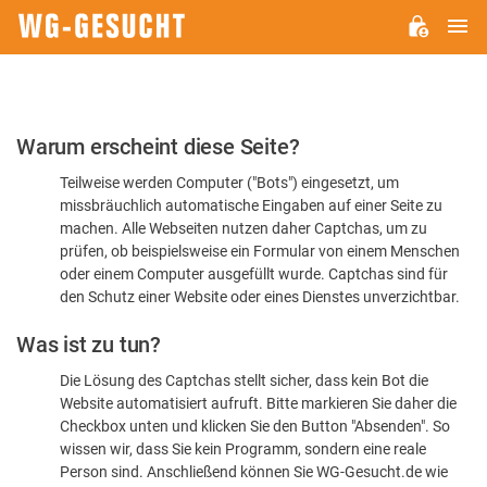
H
WG-
GESUCHT.DE
Bitte
Warum erscheint diese Seite?
bestätigen
Teilweise werden Computer ("Bots") eingesetzt, um
Sie,
missbräuchlich automatische Eingaben auf einer Seite zu
dass
machen. Alle Webseiten nutzen daher Captchas, um zu
Sie
prüfen, ob beispielsweise ein Formular von einem Menschen
oder einem Computer ausgefüllt wurde. Captchas sind für
ein
den Schutz einer Website oder eines Dienstes unverzichtbar.
Mensch
Was ist zu tun?
sind
Die Lösung des Captchas stellt sicher, dass kein Bot die
Website automatisiert aufruft. Bitte markieren Sie daher die
Checkbox unten und klicken Sie den Button "Absenden". So
wissen wir, dass Sie kein Programm, sondern eine reale
Person sind. Anschließend können Sie WG-Gesucht.de wie