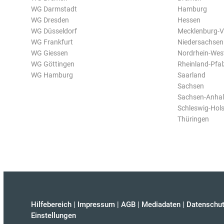
WG Darmstadt
Hamburg
WG Dresden
Hessen
WG Düsseldorf
Mecklenburg-
WG Frankfurt
Niedersachsen
WG Giessen
Nordrhein-Wes
WG Göttingen
Rheinland-Pfal
WG Hamburg
Saarland
Sachsen
Sachsen-Anhal
Schleswig-Hols
Thüringen
Hilfebereich
|
Impressum
|
AGB
|
Mediadaten
|
Datenschut
Einstellungen