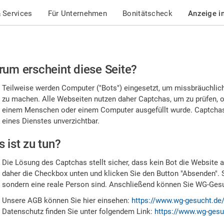
 Services
Für Unternehmen
Bonitätscheck
Anzeige i
te
um erscheint diese Seite?
stätigen
Teilweise werden Computer ("Bots") eingesetzt, um missbräuchlic
,
zu machen. Alle Webseiten nutzen daher Captchas, um zu prüfen, o
einem Menschen oder einem Computer ausgefüllt wurde. Captchas 
ss
eines Dienstes unverzichtbar.
e
 ist zu tun?
n
Die Lösung des Captchas stellt sicher, dass kein Bot die Website au
nsch
daher die Checkbox unten und klicken Sie den Button "Absenden". 
sondern eine reale Person sind. Anschließend können Sie WG-Gesuc
nd
Unsere AGB können Sie hier einsehen:
https://www.wg-gesucht.de
Datenschutz finden Sie unter folgendem Link:
https://www.wg-gesu