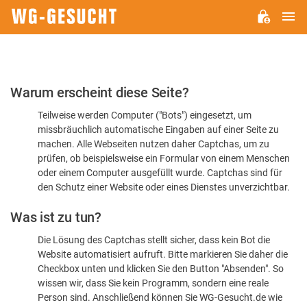
H
WG-
GESUCHT.DE
Bitte
Warum erscheint diese Seite?
bestätigen
Teilweise werden Computer ("Bots") eingesetzt, um
Sie,
missbräuchlich automatische Eingaben auf einer Seite zu
dass
machen. Alle Webseiten nutzen daher Captchas, um zu
Sie
prüfen, ob beispielsweise ein Formular von einem Menschen
oder einem Computer ausgefüllt wurde. Captchas sind für
ein
den Schutz einer Website oder eines Dienstes unverzichtbar.
Mensch
Was ist zu tun?
sind
Die Lösung des Captchas stellt sicher, dass kein Bot die
Website automatisiert aufruft. Bitte markieren Sie daher die
Checkbox unten und klicken Sie den Button "Absenden". So
wissen wir, dass Sie kein Programm, sondern eine reale
Person sind. Anschließend können Sie WG-Gesucht.de wie