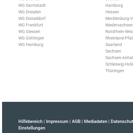
WG Darmstadt
Hamburg
WG Dresden
Hessen
WG Düsseldorf
Mecklenburg-
WG Frankfurt
Niedersachsen
WG Giessen
Nordrhein-Wes
WG Göttingen
Rheinland-Pfal
WG Hamburg
Saarland
Sachsen
Sachsen-Anhal
Schleswig-Hols
Thüringen
Hilfebereich
|
Impressum
|
AGB
|
Mediadaten
|
Datenschut
Einstellungen