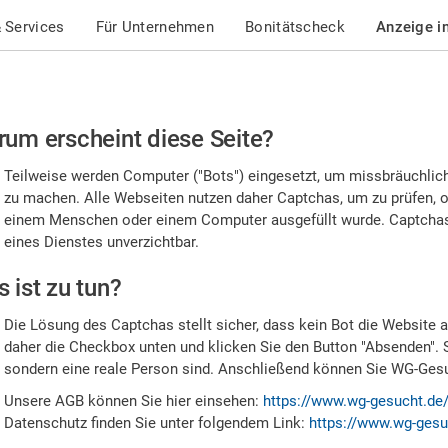
 Services
Für Unternehmen
Bonitätscheck
Anzeige i
te
um erscheint diese Seite?
stätigen
Teilweise werden Computer ("Bots") eingesetzt, um missbräuchlic
,
zu machen. Alle Webseiten nutzen daher Captchas, um zu prüfen, o
einem Menschen oder einem Computer ausgefüllt wurde. Captchas 
ss
eines Dienstes unverzichtbar.
e
 ist zu tun?
n
Die Lösung des Captchas stellt sicher, dass kein Bot die Website au
nsch
daher die Checkbox unten und klicken Sie den Button "Absenden". 
sondern eine reale Person sind. Anschließend können Sie WG-Gesuc
nd
Unsere AGB können Sie hier einsehen:
https://www.wg-gesucht.de
Datenschutz finden Sie unter folgendem Link:
https://www.wg-gesu