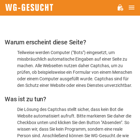
H
WG-
GESUCHT.DE
Bitte
Warum erscheint diese Seite?
bestätigen
Teilweise werden Computer ("Bots") eingesetzt, um
Sie,
missbräuchlich automatische Eingaben auf einer Seite zu
dass
machen. Alle Webseiten nutzen daher Captchas, um zu
Sie
prüfen, ob beispielsweise ein Formular von einem Menschen
oder einem Computer ausgefüllt wurde. Captchas sind für
ein
den Schutz einer Website oder eines Dienstes unverzichtbar.
Mensch
Was ist zu tun?
sind
Die Lösung des Captchas stellt sicher, dass kein Bot die
Website automatisiert aufruft. Bitte markieren Sie daher die
Checkbox unten und klicken Sie den Button "Absenden". So
wissen wir, dass Sie kein Programm, sondern eine reale
Person sind. Anschließend können Sie WG-Gesucht.de wie