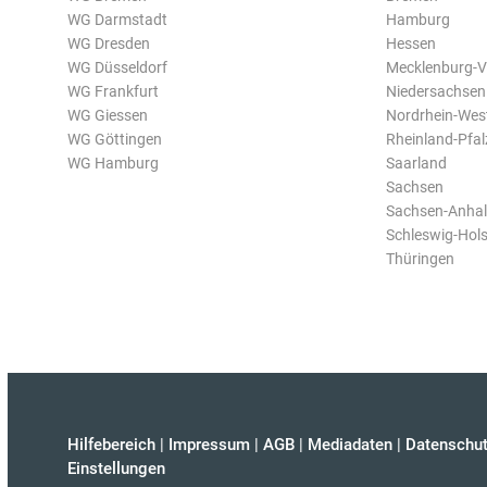
WG Darmstadt
Hamburg
WG Dresden
Hessen
WG Düsseldorf
Mecklenburg-
WG Frankfurt
Niedersachsen
WG Giessen
Nordrhein-Wes
WG Göttingen
Rheinland-Pfal
WG Hamburg
Saarland
Sachsen
Sachsen-Anhal
Schleswig-Hols
Thüringen
Hilfebereich
|
Impressum
|
AGB
|
Mediadaten
|
Datenschut
Einstellungen