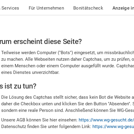
 Services
Für Unternehmen
Bonitätscheck
Anzeige i
te
um erscheint diese Seite?
stätigen
Teilweise werden Computer ("Bots") eingesetzt, um missbräuchlic
,
zu machen. Alle Webseiten nutzen daher Captchas, um zu prüfen, o
einem Menschen oder einem Computer ausgefüllt wurde. Captchas 
ss
eines Dienstes unverzichtbar.
e
 ist zu tun?
n
Die Lösung des Captchas stellt sicher, dass kein Bot die Website au
nsch
daher die Checkbox unten und klicken Sie den Button "Absenden". 
sondern eine reale Person sind. Anschließend können Sie WG-Gesuc
nd
Unsere AGB können Sie hier einsehen:
https://www.wg-gesucht.de
Datenschutz finden Sie unter folgendem Link:
https://www.wg-gesu