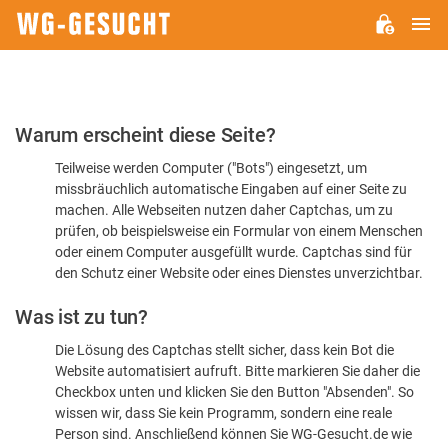
H
WG-
GESUCHT.DE
Bitte
Warum erscheint diese Seite?
bestätigen
Teilweise werden Computer ("Bots") eingesetzt, um
Sie,
missbräuchlich automatische Eingaben auf einer Seite zu
dass
machen. Alle Webseiten nutzen daher Captchas, um zu
Sie
prüfen, ob beispielsweise ein Formular von einem Menschen
oder einem Computer ausgefüllt wurde. Captchas sind für
ein
den Schutz einer Website oder eines Dienstes unverzichtbar.
Mensch
Was ist zu tun?
sind
Die Lösung des Captchas stellt sicher, dass kein Bot die
Website automatisiert aufruft. Bitte markieren Sie daher die
Checkbox unten und klicken Sie den Button "Absenden". So
wissen wir, dass Sie kein Programm, sondern eine reale
Person sind. Anschließend können Sie WG-Gesucht.de wie