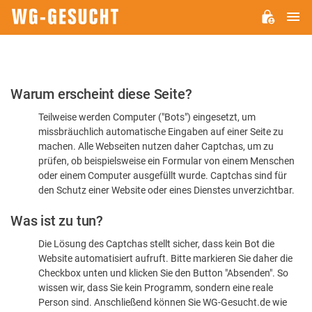
H
WG-
GESUCHT.DE
Bitte
Warum erscheint diese Seite?
bestätigen
Teilweise werden Computer ("Bots") eingesetzt, um
Sie,
missbräuchlich automatische Eingaben auf einer Seite zu
dass
machen. Alle Webseiten nutzen daher Captchas, um zu
Sie
prüfen, ob beispielsweise ein Formular von einem Menschen
oder einem Computer ausgefüllt wurde. Captchas sind für
ein
den Schutz einer Website oder eines Dienstes unverzichtbar.
Mensch
Was ist zu tun?
sind
Die Lösung des Captchas stellt sicher, dass kein Bot die
Website automatisiert aufruft. Bitte markieren Sie daher die
Checkbox unten und klicken Sie den Button "Absenden". So
wissen wir, dass Sie kein Programm, sondern eine reale
Person sind. Anschließend können Sie WG-Gesucht.de wie