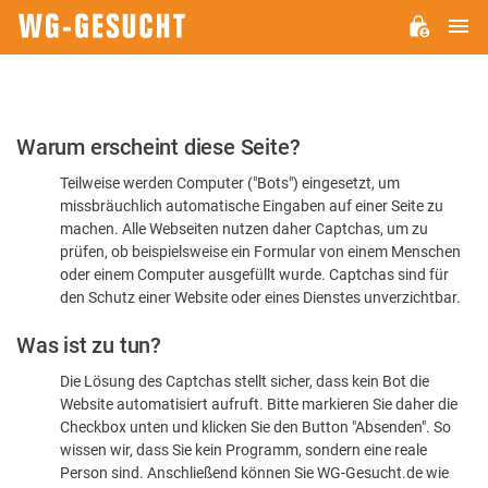
H
WG-
GESUCHT.DE
Bitte
Warum erscheint diese Seite?
bestätigen
Teilweise werden Computer ("Bots") eingesetzt, um
Sie,
missbräuchlich automatische Eingaben auf einer Seite zu
dass
machen. Alle Webseiten nutzen daher Captchas, um zu
Sie
prüfen, ob beispielsweise ein Formular von einem Menschen
oder einem Computer ausgefüllt wurde. Captchas sind für
ein
den Schutz einer Website oder eines Dienstes unverzichtbar.
Mensch
Was ist zu tun?
sind
Die Lösung des Captchas stellt sicher, dass kein Bot die
Website automatisiert aufruft. Bitte markieren Sie daher die
Checkbox unten und klicken Sie den Button "Absenden". So
wissen wir, dass Sie kein Programm, sondern eine reale
Person sind. Anschließend können Sie WG-Gesucht.de wie