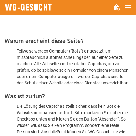
H
WG-
GESUCHT.DE
Bitte
Warum erscheint diese Seite?
bestätigen
Teilweise werden Computer ("Bots") eingesetzt, um
Sie,
missbräuchlich automatische Eingaben auf einer Seite zu
dass
machen. Alle Webseiten nutzen daher Captchas, um zu
Sie
prüfen, ob beispielsweise ein Formular von einem Menschen
oder einem Computer ausgefüllt wurde. Captchas sind für
ein
den Schutz einer Website oder eines Dienstes unverzichtbar.
Mensch
Was ist zu tun?
sind
Die Lösung des Captchas stellt sicher, dass kein Bot die
Website automatisiert aufruft. Bitte markieren Sie daher die
Checkbox unten und klicken Sie den Button "Absenden". So
wissen wir, dass Sie kein Programm, sondern eine reale
Person sind. Anschließend können Sie WG-Gesucht.de wie