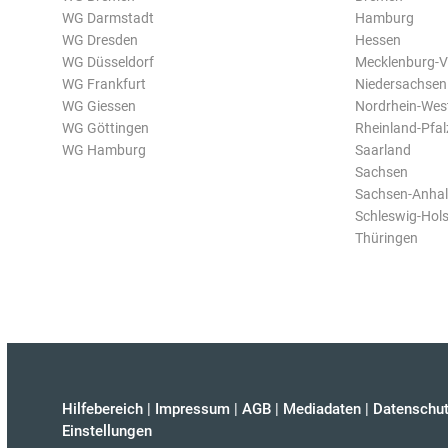
WG Darmstadt
Hamburg
WG Dresden
Hessen
WG Düsseldorf
Mecklenburg-
WG Frankfurt
Niedersachsen
WG Giessen
Nordrhein-Wes
WG Göttingen
Rheinland-Pfal
WG Hamburg
Saarland
Sachsen
Sachsen-Anhal
Schleswig-Hols
Thüringen
Hilfebereich
|
Impressum
|
AGB
|
Mediadaten
|
Datenschut
Einstellungen