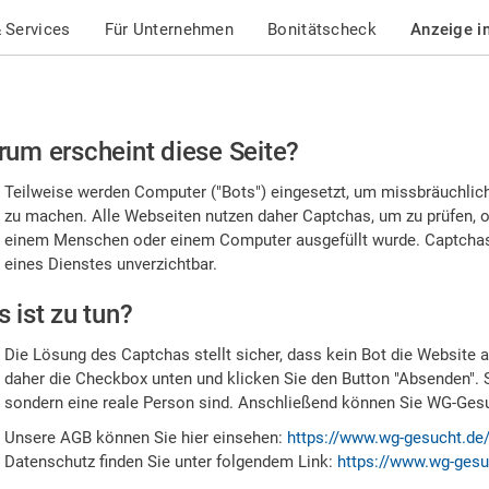
 Services
Für Unternehmen
Bonitätscheck
Anzeige i
te
um erscheint diese Seite?
stätigen
Teilweise werden Computer ("Bots") eingesetzt, um missbräuchlic
,
zu machen. Alle Webseiten nutzen daher Captchas, um zu prüfen, o
einem Menschen oder einem Computer ausgefüllt wurde. Captchas 
ss
eines Dienstes unverzichtbar.
e
 ist zu tun?
n
Die Lösung des Captchas stellt sicher, dass kein Bot die Website au
nsch
daher die Checkbox unten und klicken Sie den Button "Absenden". 
sondern eine reale Person sind. Anschließend können Sie WG-Gesuc
nd
Unsere AGB können Sie hier einsehen:
https://www.wg-gesucht.de
Datenschutz finden Sie unter folgendem Link:
https://www.wg-gesu