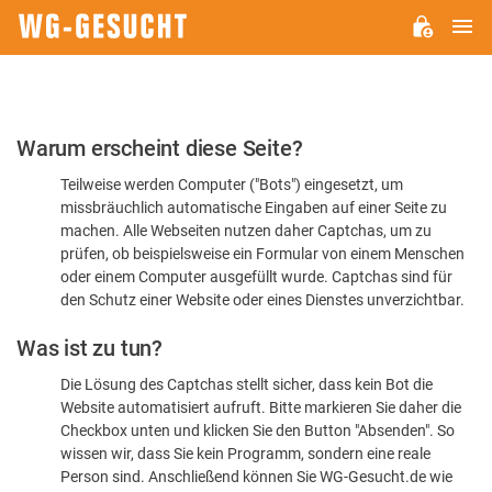
H
WG-
GESUCHT.DE
Bitte
Warum erscheint diese Seite?
bestätigen
Teilweise werden Computer ("Bots") eingesetzt, um
Sie,
missbräuchlich automatische Eingaben auf einer Seite zu
dass
machen. Alle Webseiten nutzen daher Captchas, um zu
Sie
prüfen, ob beispielsweise ein Formular von einem Menschen
oder einem Computer ausgefüllt wurde. Captchas sind für
ein
den Schutz einer Website oder eines Dienstes unverzichtbar.
Mensch
Was ist zu tun?
sind
Die Lösung des Captchas stellt sicher, dass kein Bot die
Website automatisiert aufruft. Bitte markieren Sie daher die
Checkbox unten und klicken Sie den Button "Absenden". So
wissen wir, dass Sie kein Programm, sondern eine reale
Person sind. Anschließend können Sie WG-Gesucht.de wie