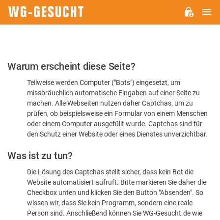
H
WG-
GESUCHT.DE
Bitte
Warum erscheint diese Seite?
bestätigen
Teilweise werden Computer ("Bots") eingesetzt, um
Sie,
missbräuchlich automatische Eingaben auf einer Seite zu
dass
machen. Alle Webseiten nutzen daher Captchas, um zu
Sie
prüfen, ob beispielsweise ein Formular von einem Menschen
oder einem Computer ausgefüllt wurde. Captchas sind für
ein
den Schutz einer Website oder eines Dienstes unverzichtbar.
Mensch
Was ist zu tun?
sind
Die Lösung des Captchas stellt sicher, dass kein Bot die
Website automatisiert aufruft. Bitte markieren Sie daher die
Checkbox unten und klicken Sie den Button "Absenden". So
wissen wir, dass Sie kein Programm, sondern eine reale
Person sind. Anschließend können Sie WG-Gesucht.de wie