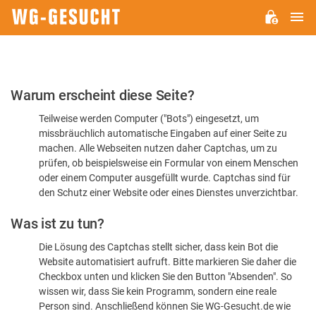
H
WG-
GESUCHT.DE
Bitte
Warum erscheint diese Seite?
bestätigen
Teilweise werden Computer ("Bots") eingesetzt, um
Sie,
missbräuchlich automatische Eingaben auf einer Seite zu
dass
machen. Alle Webseiten nutzen daher Captchas, um zu
Sie
prüfen, ob beispielsweise ein Formular von einem Menschen
oder einem Computer ausgefüllt wurde. Captchas sind für
ein
den Schutz einer Website oder eines Dienstes unverzichtbar.
Mensch
Was ist zu tun?
sind
Die Lösung des Captchas stellt sicher, dass kein Bot die
Website automatisiert aufruft. Bitte markieren Sie daher die
Checkbox unten und klicken Sie den Button "Absenden". So
wissen wir, dass Sie kein Programm, sondern eine reale
Person sind. Anschließend können Sie WG-Gesucht.de wie