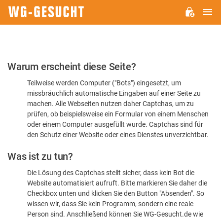
H
WG-
GESUCHT.DE
Bitte
Warum erscheint diese Seite?
bestätigen
Teilweise werden Computer ("Bots") eingesetzt, um
Sie,
missbräuchlich automatische Eingaben auf einer Seite zu
dass
machen. Alle Webseiten nutzen daher Captchas, um zu
Sie
prüfen, ob beispielsweise ein Formular von einem Menschen
oder einem Computer ausgefüllt wurde. Captchas sind für
ein
den Schutz einer Website oder eines Dienstes unverzichtbar.
Mensch
Was ist zu tun?
sind
Die Lösung des Captchas stellt sicher, dass kein Bot die
Website automatisiert aufruft. Bitte markieren Sie daher die
Checkbox unten und klicken Sie den Button "Absenden". So
wissen wir, dass Sie kein Programm, sondern eine reale
Person sind. Anschließend können Sie WG-Gesucht.de wie