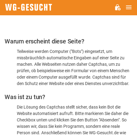
H
WG-
GESUCHT.DE
Bitte
Warum erscheint diese Seite?
bestätigen
Teilweise werden Computer ("Bots") eingesetzt, um
Sie,
missbräuchlich automatische Eingaben auf einer Seite zu
dass
machen. Alle Webseiten nutzen daher Captchas, um zu
Sie
prüfen, ob beispielsweise ein Formular von einem Menschen
oder einem Computer ausgefüllt wurde. Captchas sind für
ein
den Schutz einer Website oder eines Dienstes unverzichtbar.
Mensch
Was ist zu tun?
sind
Die Lösung des Captchas stellt sicher, dass kein Bot die
Website automatisiert aufruft. Bitte markieren Sie daher die
Checkbox unten und klicken Sie den Button "Absenden". So
wissen wir, dass Sie kein Programm, sondern eine reale
Person sind. Anschließend können Sie WG-Gesucht.de wie