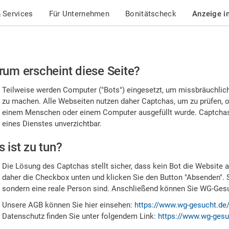
 Services
Für Unternehmen
Bonitätscheck
Anzeige i
te
um erscheint diese Seite?
stätigen
Teilweise werden Computer ("Bots") eingesetzt, um missbräuchlic
,
zu machen. Alle Webseiten nutzen daher Captchas, um zu prüfen, o
einem Menschen oder einem Computer ausgefüllt wurde. Captchas 
ss
eines Dienstes unverzichtbar.
e
 ist zu tun?
n
Die Lösung des Captchas stellt sicher, dass kein Bot die Website au
nsch
daher die Checkbox unten und klicken Sie den Button "Absenden". 
sondern eine reale Person sind. Anschließend können Sie WG-Gesuc
nd
Unsere AGB können Sie hier einsehen:
https://www.wg-gesucht.de
Datenschutz finden Sie unter folgendem Link:
https://www.wg-gesu