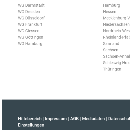
WG Darmstadt
Hamburg
WG Dresden
Hessen
WG Düsseldorf
Mecklenburg-
WG Frankfurt
Niedersachsen
WG Giessen
Nordrhein-Wes
WG Göttingen
Rheinland-Pfal
WG Hamburg
Saarland
Sachsen
Sachsen-Anhal
Schleswig-Hols
Thüringen
Hilfebereich
|
Impressum
|
AGB
|
Mediadaten
|
Datenschut
Einstellungen